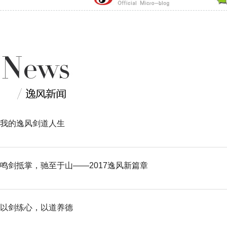
我的逸风剑道人生
鸣剑抵掌，驰至于山——2017逸风新篇章
以剑练心，以道养德