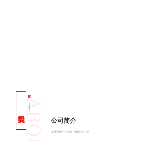
01
公司简介
XUZHOU AIKIDO ASSOCIATION